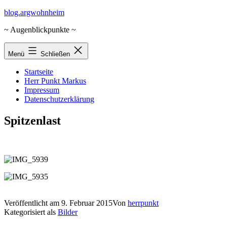
Zum
blog.argwohnheim
Inhalt
~ Augenblickpunkte ~
springen
Menü
Schließen
Startseite
Herr Punkt Markus
Impressum
Datenschutzerklärung
Spitzenlast
Veröffentlicht am
9. Februar 2015
Von
herrpunkt
Kategorisiert als
Bilder