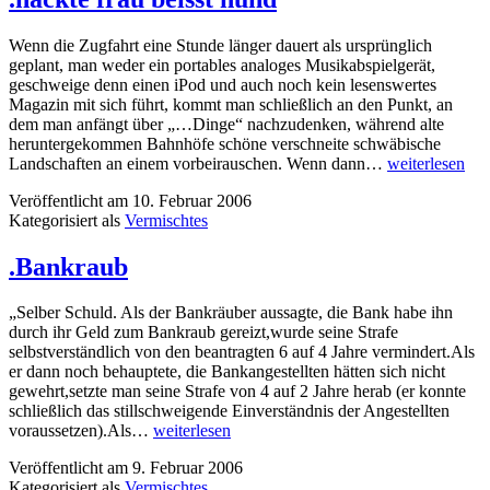
Wenn die Zugfahrt eine Stunde länger dauert als ursprünglich
geplant, man weder ein portables analoges Musikabspielgerät,
geschweige denn einen iPod und auch noch kein lesenswertes
Magazin mit sich führt, kommt man schließlich an den Punkt, an
dem man anfängt über „…Dinge“ nachzudenken, während alte
heruntergekommen Bahnhöfe schöne verschneite schwäbische
.nackte
Landschaften an einem vorbeirauschen. Wenn dann…
weiterlesen
frau
Veröffentlicht am
10. Februar 2006
beisst
Kategorisiert als
Vermischtes
hund
.Bankraub
„Selber Schuld. Als der Bankräuber aussagte, die Bank habe ihn
durch ihr Geld zum Bankraub gereizt,wurde seine Strafe
selbstverständlich von den beantragten 6 auf 4 Jahre vermindert.Als
er dann noch behauptete, die Bankangestellten hätten sich nicht
gewehrt,setzte man seine Strafe von 4 auf 2 Jahre herab (er konnte
schließlich das stillschweigende Einverständnis der Angestellten
.Bankraub
voraussetzen).Als…
weiterlesen
Veröffentlicht am
9. Februar 2006
Kategorisiert als
Vermischtes