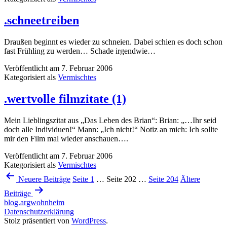
.schneetreiben
Draußen beginnt es wieder zu schneien. Dabei schien es doch schon
fast Frühling zu werden… Schade irgendwie…
Veröffentlicht am
7. Februar 2006
Kategorisiert als
Vermischtes
.wertvolle filmzitate (1)
Mein Lieblingszitat aus „Das Leben des Brian“: Brian: „…Ihr seid
doch alle Individuen!“ Mann: „Ich nicht!“ Notiz an mich: Ich sollte
mir den Film mal wieder anschauen….
Veröffentlicht am
7. Februar 2006
Kategorisiert als
Vermischtes
Seitennummerierung
Neuere
Beiträge
Seite 1
…
Seite 202
…
Seite 204
Ältere
der
Beiträge
Beiträge
blog.argwohnheim
Datenschutzerklärung
Stolz präsentiert von
WordPress
.