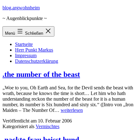
Zum
blog.argwohnheim
Inhalt
~ Augenblickpunkte ~
springen
Menü
Schließen
Startseite
Herr Punkt Markus
Impressum
Datenschutzerklärung
.the number of the beast
„Woe to you, Oh Earth and Sea, for the Devil sends the beast with
wrath, because he knows the time is short… Let him who hath
understanding reckon the number of the beast for it is a human
number, its number is Six hundred and sixty six.“ ([Intro von „Iron
.the
Maiden – The Number Of…
weiterlesen
number
Veröffentlicht am
10. Februar 2006
of
Kategorisiert als
Vermischtes
the
beast
.nackte frau beisst hund